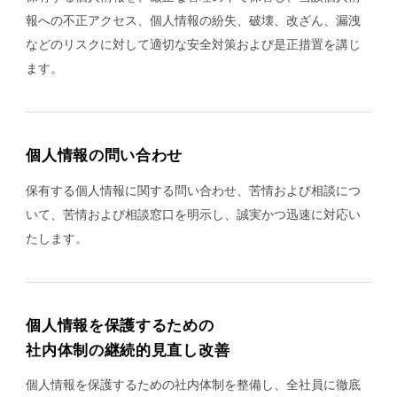
報への不正アクセス、個人情報の紛失、破壊、改ざん、漏洩
などのリスクに対して適切な安全対策および是正措置を講じ
ます。
事業内容
BUSINESS
個人情報の問い合わせ
保有する個人情報に関する問い合わせ、苦情および相談につ
いて、苦情および相談窓口を明示し、誠実かつ迅速に対応い
会社概要
たします。
CORPORATE
個人情報を保護するための
社内体制の継続的見直し改善
サステナビリティ
個人情報を保護するための社内体制を整備し、全社員に徹底
SUSTAINABILITY